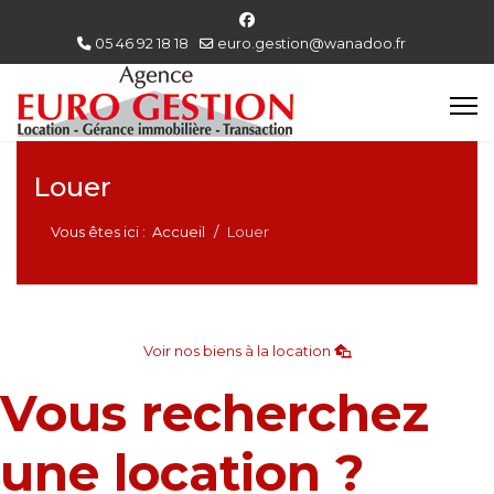
05 46 92 18 18
euro.gestion@wanadoo.fr
Louer
Vous êtes ici :
Accueil
Louer
Voir nos biens à la location
Vous recherchez
une location ?