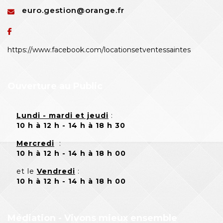
euro.gestion@orange.fr
https://www.facebook.com/locationsetventessaintes
Ouverture au Public
Lundi - mardi et jeudi
:
10 h à 12 h - 14 h à 18 h 30
Mercredi
:
10 h à 12 h - 14 h à 18 h 00
et le
Vendredi
:
10 h à 12 h - 14 h à 18 h 00
Médiation - Vivons mieux ensemble