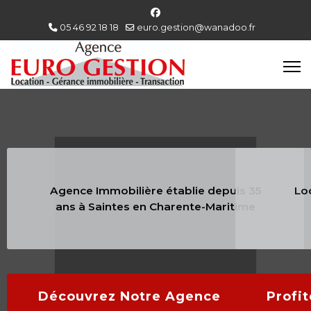
05 46 92 18 18
euro.gestion@wanadoo.fr
Location - Gestion Immobilière -
Transactions
Profitez De Notre Expertise